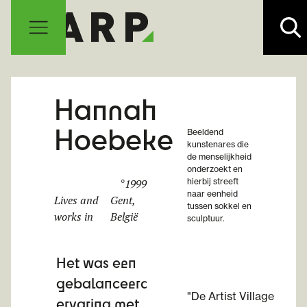
Hannah
Hoebeke
Beeldend
kunstenares die
de menselijkheid
onderzoekt en
°
1999
hierbij streeft
naar eenheid
Lives and
Gent,
tussen sokkel en
works in
België
sculptuur.
Het was een
gebalanceerde
"De Artist Village
ervaring met