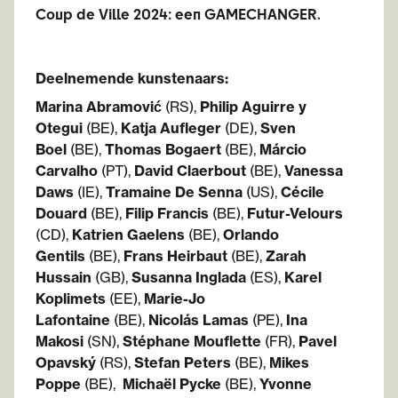
Coup de Ville 2024: een GAMECHANGER.
Deelnemende kunstenaars:
Marina Abramović
(RS),
Philip Aguirre y
Otegui
(BE),
Katja Aufleger
(DE),
Sven
Boel
(BE),
Thomas Bogaert
(BE),
Márcio
Carvalho
(PT),
David Claerbout
(BE),
Vanessa
Daws
(IE),
Tramaine De Senna
(US),
Cécile
Douard
(BE),
Filip Francis
(BE),
Futur-Velours
(CD),
Katrien Gaelens
(BE),
Orlando
Gentils
(BE),
Frans Heirbaut
(BE),
Zarah
Hussain
(GB),
Susanna Inglada
(ES),
Karel
Koplimets
(EE),
Marie-Jo
Lafontaine
(BE),
Nicolás Lamas
(PE),
Ina
Makosi
(SN),
Stéphane Mouflette
(FR),
Pavel
Opavský
(RS),
Stefan Peters
(BE),
Mikes
Poppe
(BE),
Michaël Pycke
(BE),
Yvonne