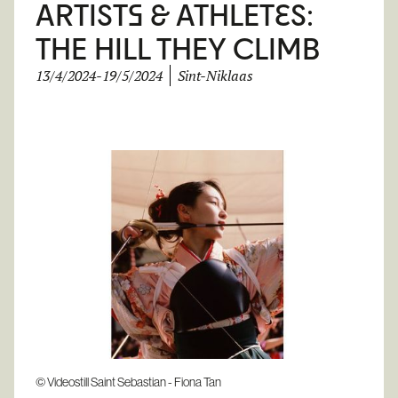
ARTISTS & ATHLETES:
THE HILL THEY CLIMB
13/4/2024
-
19/5/2024
Sint-Niklaas
© Videostill Saint Sebastian - Fiona Tan
© Edit