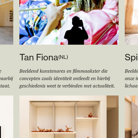
Tan Fiona
Spi
(
NL
)
e
Beeldend kunstenares en filmmaakster die
Beelde
waarbij
concepten zoals identiteit ontleedt en hierbij
onze i
taat.
geschiedenis weet te verbinden met actualiteit.
lichaa