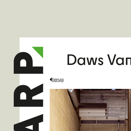
Daws Va
terug