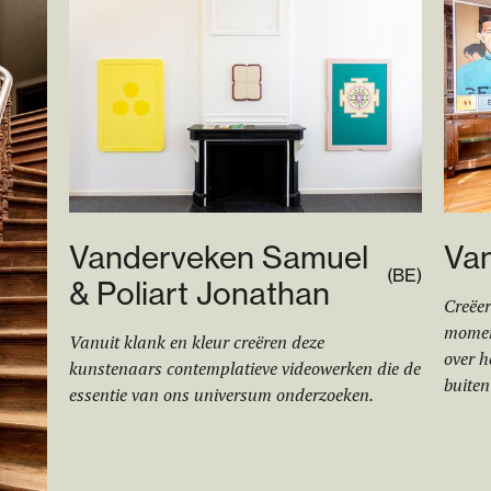
Vanderveken Samuel
Va
(
BE
)
& Poliart Jonathan
Creëer
momen
Vanuit klank en kleur creëren deze
over h
kunstenaars contemplatieve videowerken die de
buiten
essentie van ons universum onderzoeken.