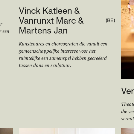
Vinck Katleen &
Vanrunxt Marc &
(
BE
)
r
Martens Jan
r een
Kunstenares en choreografen die vanuit een
gemeenschappelijke interesse voor het
ruimtelijke een samenspel hebben gecreëerd
tussen dans en sculptuur.
Ve
Theat
die ve
verhal