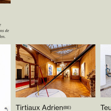
e
ons de
len.
Tirtiaux Adrien
Teu
(
BE
)