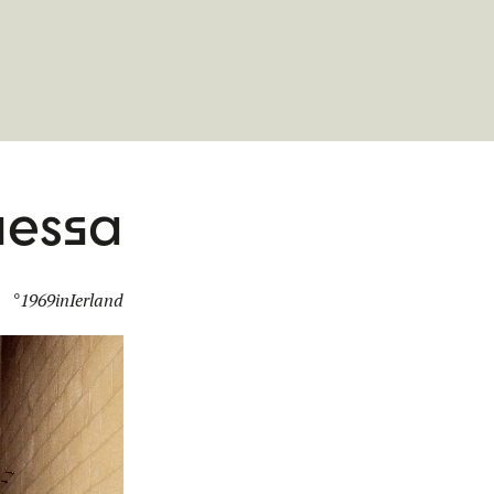
nessa
°
1969
in
Ierland