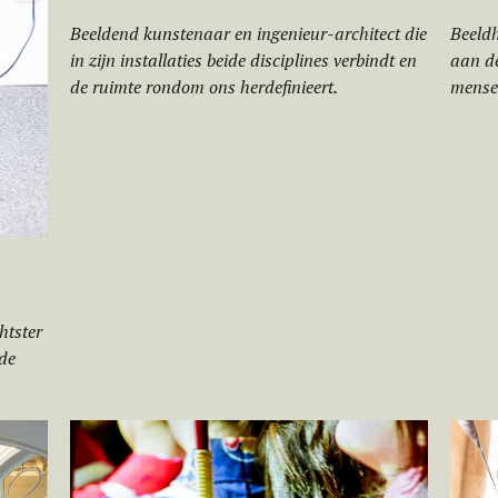
Beeldend kunstenaar en ingenieur-architect die
Beeldh
in zijn installaties beide disciplines verbindt en
aan de
de ruimte rondom ons herdefinieert.
mensel
htster
de