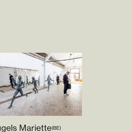
gels Mariette
(
BE
)