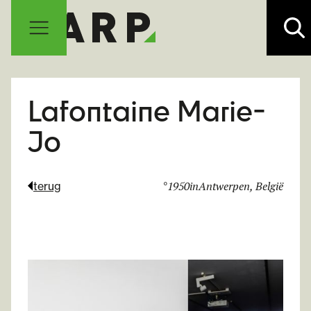
Lafontaine Marie-
Jo
°
1950
in
Antwerpen, België
terug