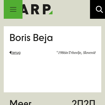
Boris Beja
°
1986
in
Trbovlje, Slovenië
terug
Meer
2020