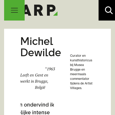
Michel
Dewilde
Curator en
kunsthistoricus
bij Musea
°
1963
Brugge en
Leeft en
Gent en
meermaals
commentator
werkt in
Brugge,
tijdens de Artist
België
Villages.
zelden ondervind ik
dergelijke intense