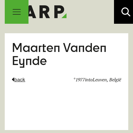
M
aa
rten Vanden
Eynde
°
1977
into
Leuven, België
back