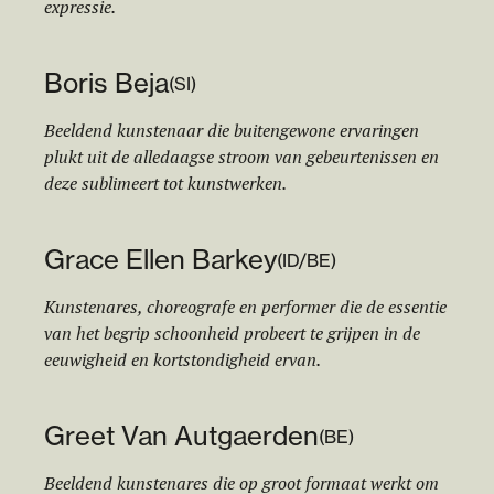
expressie.
Boris Beja
(
SI
)
Beeldend kunstenaar die buitengewone ervaringen
plukt uit de alledaagse stroom van gebeurtenissen en
deze sublimeert tot kunstwerken.
Grace Ellen Barkey
(
ID/BE
)
Kunstenares, choreografe en performer die de essentie
van het begrip schoonheid probeert te grijpen in de
eeuwigheid en kortstondigheid ervan.
Greet Van Autgaerden
(
BE
)
Beeldend kunstenares die op groot formaat werkt om