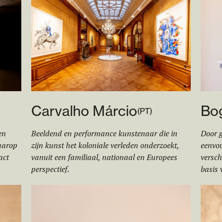
Carvalho Márcio
Bo
(
PT
)
en
Beeldend en performance kunstenaar die in
Door g
aarop
zijn kunst het koloniale verleden onderzoekt,
eenvou
act
vanuit een familiaal, nationaal en Europees
versch
perspectief.
basis 