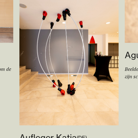
Agu
om de
Beelde
zijn s
Aufleger Katja
(
DE
)