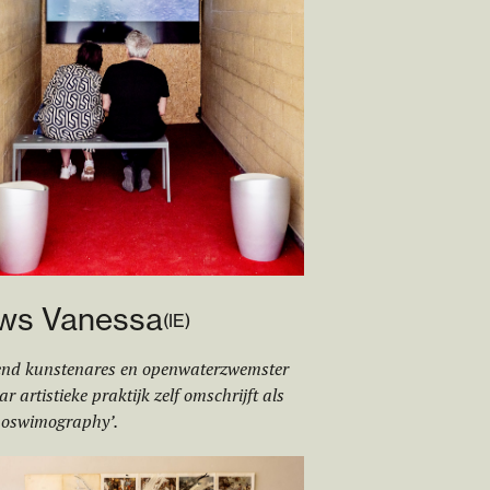
ws Vanessa
(
IE
)
end kunstenares en openwaterzwemster
ar artistieke praktijk zelf omschrijft als
hoswimography’.