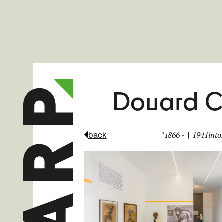
Douard C
°
1866 - † 1941
into
back