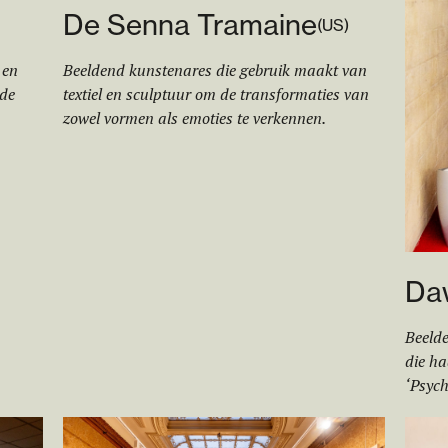
De Senna Tramaine
(
US
)
 en
Beeldend kunstenares die gebruik maakt van
 de
textiel en sculptuur om de transformaties van
zowel vormen als emoties te verkennen.
Da
Beeld
die ha
‘Psyc