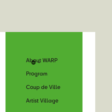
About WARP
Program
Coup de Ville
Artist Village