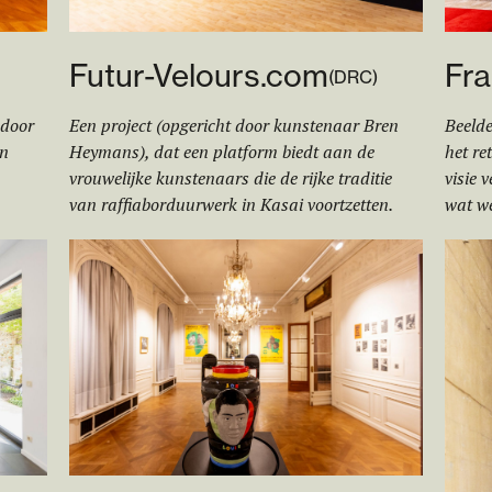
Futur-Velours.com
Fra
(
DRC
)
 door
Een project (opgericht door kunstenaar Bren
Beelde
an
Heymans), dat een platform biedt aan de
het re
vrouwelijke kunstenaars die de rijke traditie
visie 
van raffiaborduurwerk in Kasai voortzetten.
wat w