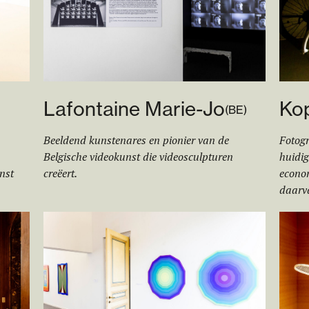
Lafontaine Marie-Jo
Kop
(
BE
)
Beeldend kunstenares en pionier van de
Fotogr
Belgische videokunst die videosculpturen
huidig
nst
creëert.
econo
daarva